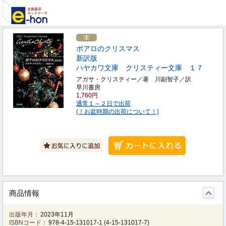
ポアロのクリスマス
新訳版
ハヤカワ文庫 クリスティー文庫 １７
アガサ・クリスティー／著 川副智子／訳
早川書房
1,760円
通常１～２日で出荷
(！お盆時期の出荷について！)
商品情報
出版年月：
2023年11月
ISBNコード：
978-4-15-131017-1
(
4-15-131017-7
)