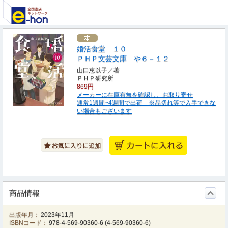
婚活食堂 １０
ＰＨＰ文芸文庫 や６－１２
山口恵以子／著
ＰＨＰ研究所
869円
メーカーに在庫有無を確認し、お取り寄せ
通常1週間~4週間で出荷 ※品切れ等で入手できな
い場合もございます
商品情報
出版年月：
2023年11月
ISBNコード：
978-4-569-90360-6
(
4-569-90360-6
)