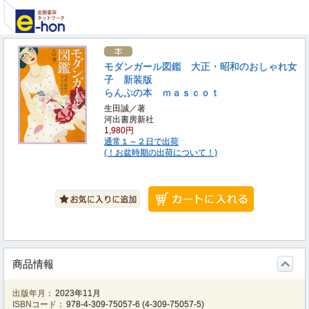
モダンガール図鑑 大正・昭和のおしゃれ女
子 新装版
らんぷの本 ｍａｓｃｏｔ
生田誠／著
河出書房新社
1,980円
通常１～２日で出荷
(！お盆時期の出荷について！)
商品情報
出版年月：
2023年11月
ISBNコード：
978-4-309-75057-6
(
4-309-75057-5
)