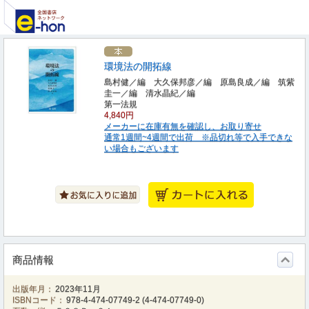
環境法の開拓線
島村健／編 大久保邦彦／編 原島良成／編 筑紫
圭一／編 清水晶紀／編
第一法規
4,840円
メーカーに在庫有無を確認し、お取り寄せ
通常1週間~4週間で出荷 ※品切れ等で入手できな
い場合もございます
商品情報
出版年月：
2023年11月
ISBNコード：
978-4-474-07749-2
(
4-474-07749-0
)