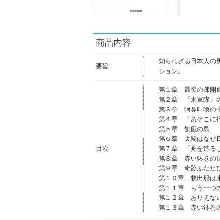
商品内容
知られざる日本人の
要旨
ション。
第１章 最後の疎開
第２章 「水軍隊」
第３章 阿鼻叫喚の
第４章 「あそこに
第５章 飢餓の島
第６章 尖閣はなぜ
目次
第７章 「舟を造る
第８章 赤い鉢巻の
第９章 奇跡ふたた
第１０章 救出船は
第１１章 もう一つ
第１２章 ありえな
第１３章 赤い鉢巻