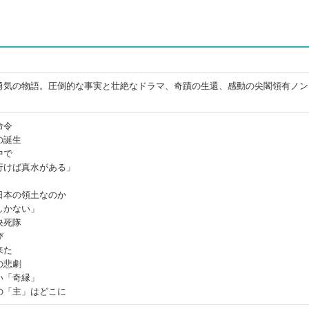
勇気の物語。圧倒的な事実と壮絶なドラマ、奇蹟の生還、感動の尖閣領有ノン
命令
の誕生
中で
行けば真水がある」
日本の領土なのか
しかない」
決死隊
び
来た
の悲劇
い「奇縁」
の「主」はどこに