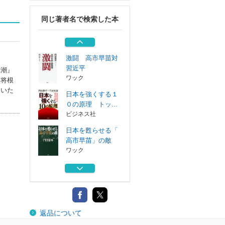
産経新聞出版
同じ著者名で検索した本
媚中 その驚愕の
「真実」
ワック
激闘 高市早苗対
習近平
新潮』
ワック
中将根
ていた
日本を強くする１
０の原理 トッ...
ビジネス社
日本を甦らせる「
高市早苗」の敵
ワック
大統領に告ぐ 硫
黄島からルーズ...
産経新聞出版
媚中 その驚愕の
返品について
「真実」
ワック