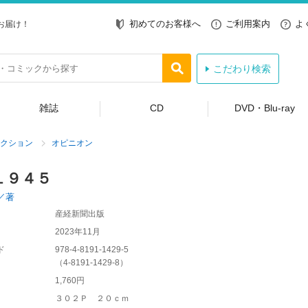
初めてのお客様へ
ご利用案内
よ
お届け！
こだわり検索
雑誌
CD
DVD・Blu-ray
クション
オピニオン
１９４５
／著
産経新聞出版
2023年11月
ド
978-4-8191-1429-5
（
4-8191-1429-8
）
1,760円
３０２Ｐ ２０ｃｍ