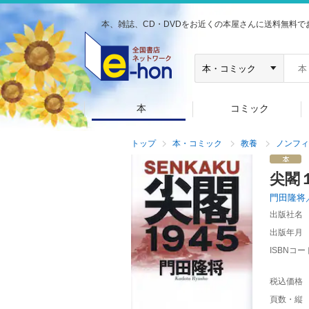
本、雑誌、CD・DVDをお近くの本屋さんに送料無料で
本
コミック
トップ
本・コミック
教養
ノンフィ
尖閣
門田隆将
出版社名
出版年月
ISBNコー
税込価格
頁数・縦