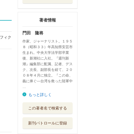
著者情報
門田 隆将
フィク
作家、ジャーナリスト。１９５
８（昭和３３）年高知県安芸市
生まれ。中央大学法学部卒業
後、新潮社に入社。『週刊新
潮』編集部に配属、記者、デス
ク、次長、副部長を経て、２０
０８年４月に独立。『この命、
義に捧ぐ―台湾を救った陸軍中
…
もっと詳しく
日本を甦らせる「
この著者名で検索する
高市早苗」の敵
ワック
新刊パトロールに登録
大統領に告ぐ 硫
黄島からルーズ...