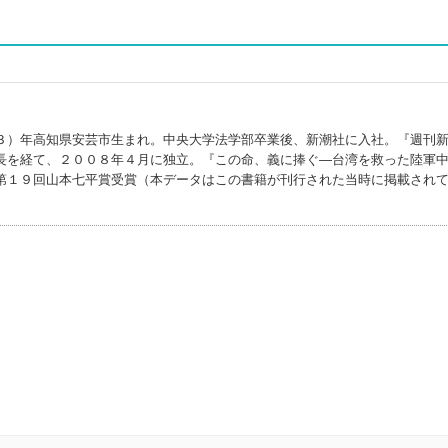
３）年高知県安芸市生まれ。中央大学法学部卒業後、新潮社に入社。『週刊
長を経て、２００８年４月に独立。『この命、義に捧ぐ―台湾を救った陸軍
第１９回山本七平賞受賞（本データはこの書籍が刊行された当時に掲載され