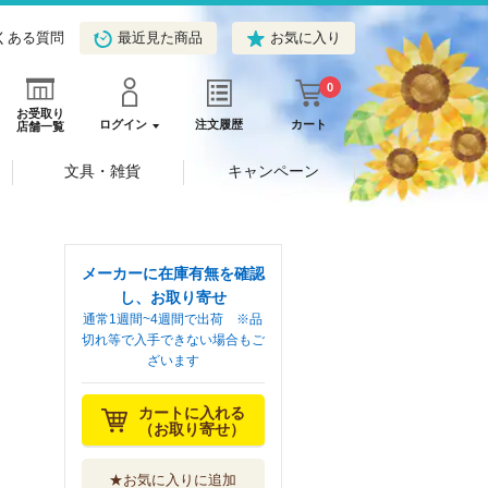
くある質問
最近見た商品
お気に入り
0
お受取り
ログイン
注文履歴
カート
店舗一覧
文具・雑貨
キャンペーン
メーカーに在庫有無を確認
し、お取り寄せ
通常1週間~4週間で出荷 ※品
切れ等で入手できない場合もご
ざいます
カートに入れる
（お取り寄せ）
★お気に入りに追加