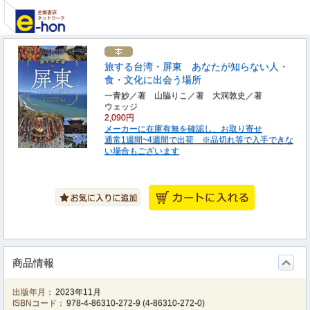
旅する台湾・屏東 あなたが知らない人・
食・文化に出会う場所
一青妙／著 山脇りこ／著 大洞敦史／著
ウェッジ
2,090円
メーカーに在庫有無を確認し、お取り寄せ
通常1週間~4週間で出荷 ※品切れ等で入手できな
い場合もございます
商品情報
出版年月：
2023年11月
ISBNコード：
978-4-86310-272-9
(
4-86310-272-0
)