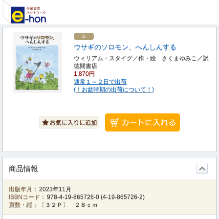
ウサギのソロモン、へんしんする
ウィリアム・スタイグ／作・絵 さくまゆみこ／訳
徳間書店
1,870円
通常１～２日で出荷
(！お盆時期の出荷について！)
商品情報
出版年月：
2023年11月
ISBNコード：
978-4-19-865726-0
(
4-19-865726-2
)
頁数・縦：
〔３２Ｐ〕 ２８ｃｍ