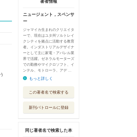
著者情報
ニュージェント，スペンサ
ー
ジャマイカ生まれのクリエイタ
ーで、現在はユタ州ソルトレイ
クシティを拠点に活動する教育
者。インダストリアルデザイナ
ーとして主に家電・アパレル業
界で活躍。ゼネラルモーターズ
での勤務やマイクロソフト、イ
ンテル、モトローラ、アデ …
う
もっと詳しく
デザイン・フュー
この著者名で検索する
チャリング 未...
ビー・エヌ・エヌ
新刊パトロールに登録
アナログ・アルゴ
リズム グリッ...
ビー・エヌ・エヌ
同じ著者名で検索した本
ロゴデザインの原