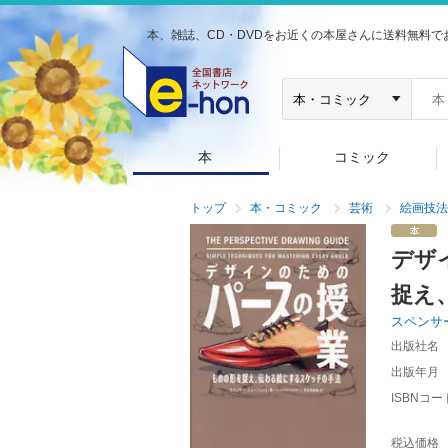
本、雑誌、CD・DVDをお近くの本屋さんに送料無料で
本
コミック
トップ
本・コミック
芸術
絵画技法
デザ
捉え
スペンサ
出版社名
出版年月
ISBNコー
税込価格