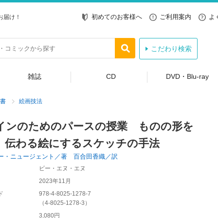
初めてのお客様へ
ご利用案内
よ
お届け！
こだわり検索
雑誌
CD
DVD・Blu-ray
書
絵画技法
インのためのパースの授業 ものの形を
、伝わる絵にするスケッチの手法
ー・ニュージェント／著 百合田香織／訳
ビー・エヌ・エヌ
2023年11月
ド
978-4-8025-1278-7
（
4-8025-1278-3
）
3,080円