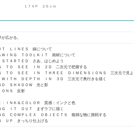
１７４Ｐ ２６ｃｍ
界が広がる。
ＵＴ ＬＩＮＥＳ 線について
ＡＷＩＮＧ ＴＯＯＬＫＩＴ 画材について
 ＳＴＡＲＴＥＤ さあ、はじめよう
Ｇ ＴＯ ＳＥＥ ＩＮ ２Ｄ 二次元で把握する
Ｇ ＴＯ ＳＥＥ ＩＮ ＴＨＲＥＥ ＤＩＭＥＮＳＩＯＮＳ 三次元で見よ
 ＷＩＴＨ ＤＥＰＴＨ ＩＮ ３Ｄ 三次元で奥行きを描く
ＮＤ ＳＨＡＤＯＷ 光と影
ＩＯＮＳ 反射
Ｅ：ＩＮＫ＆ＣＯＬＯＲ 質感：インクと色
ＮＧ ＩＴ ＯＵＴ まずラフに描く
ＮＧ ＣＯＭＰＬＥＸ ＯＢＪＥＣＴＳ 複雑な物に挑戦する
Ｎ ＵＰ きっちり仕上げる