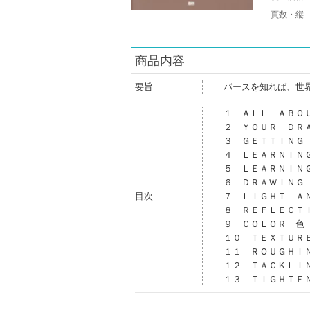
頁数・縦
商品内容
要旨
パースを知れば、世
１ ＡＬＬ ＡＢＯ
２ ＹＯＵＲ ＤＲ
３ ＧＥＴＴＩＮＧ
４ ＬＥＡＲＮＩＮ
５ ＬＥＡＲＮＩＮ
６ ＤＲＡＷＩＮＧ
目次
７ ＬＩＧＨＴ Ａ
８ ＲＥＦＬＥＣＴ
９ ＣＯＬＯＲ 色
１０ ＴＥＸＴＵＲ
１１ ＲＯＵＧＨＩ
１２ ＴＡＣＫＬＩ
１３ ＴＩＧＨＴＥ