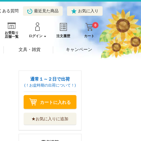
くある質問
最近見た商品
お気に入り
0
お受取り
ログイン
注文履歴
カート
店舗一覧
文具・雑貨
キャンペーン
通常１～２日で出荷
(！お盆時期の出荷について！)
カートに入れる
★お気に入りに追加