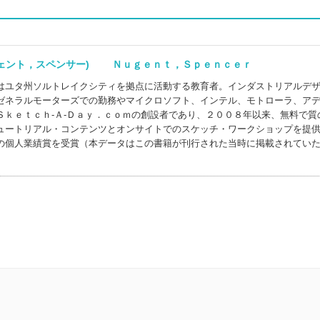
ジェント，スペンサー) Ｎｕｇｅｎｔ，Ｓｐｅｎｃｅｒ
はユタ州ソルトレイクシティを拠点に活動する教育者。インダストリアルデ
ゼネラルモーターズでの勤務やマイクロソフト、インテル、モトローラ、ア
Ｓｋｅｔｃｈ‐Ａ‐Ｄａｙ．ｃｏｍの創設者であり、２００８年以来、無料で質
ュートリアル・コンテンツとオンサイトでのスケッチ・ワークショップを提
の個人業績賞を受賞（本データはこの書籍が刊行された当時に掲載されてい