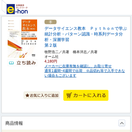
データサイエンス教本 Ｐｙｔｈｏｎで学ぶ
統計分析・パターン認識・時系列データ分
析・深層学習
第２版
牧野浩二／共著 橋本洋志／共著
オーム社
4,180円
メーカーに在庫有無を確認し、お取り寄せ
通常1週間~4週間で出荷 ※品切れ等で入手できな
い場合もございます
商品情報