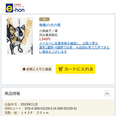
無敵の犬の夜
小泉綾子／著
河出書房新社
1,540円
メーカーに在庫有無を確認し、お取り寄せ
通常1週間~4週間で出荷 ※品切れ等で入手できな
い場合もございます
商品情報
出版年月：
2023年11月
ISBNコード：
978-4-309-03159-0
(
4-309-03159-5
)
頁数・縦：
１４３Ｐ ２０ｃｍ