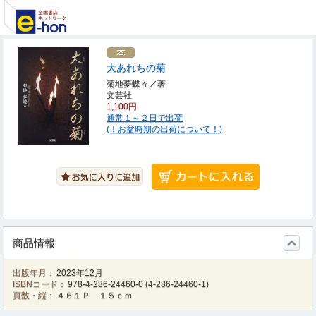
大あれちの菊
菊地夢蝶々／著
文芸社
1,100円
通常１～２日で出荷
(！お盆時期の出荷について！)
商品情報
出版年月：
2023年12月
ISBNコード：
978-4-286-24460-0
(
4-286-24460-1
)
頁数・縦：
４６１Ｐ １５ｃｍ