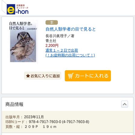
自然人類学者の目で見ると
長谷川眞理子／著
青土社
2,200円
通常１～２日で出荷
(！お盆時期の出荷について！)
商品情報
出版年月：
2023年11月
ISBNコード：
978-4-7917-7603-0
(
4-7917-7603-8
)
頁数・縦：
２０９Ｐ １９ｃｍ