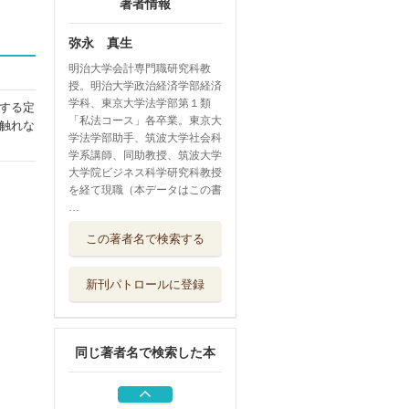
著者情報
弥永 真生
明治大学会計専門職研究科教
授。明治大学政治経済学部経済
学科、東京大学法学部第１類
する定
「私法コース」各卒業。東京大
触れな
学法学部助手、筑波大学社会科
学系講師、同助教授、筑波大学
大学院ビジネス科学研究科教授
を経て現職（本データはこの書
…
公認会計士法の省
この著者名で検索する
察と革新
同文舘出版
新刊パトロールに登録
監査役のためのＱ
＆Ａ 会計監査...
日本公認会計士...
同じ著者名で検索した本
注釈金融商品取引
法 第２巻
金融財政事情研...