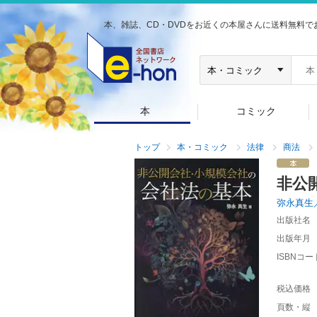
本、雑誌、CD・DVDをお近くの本屋さんに送料無料で
本
コミック
トップ
本・コミック
法律
商法
非公
弥永真生
出版社名
出版年月
ISBNコー
税込価格
頁数・縦