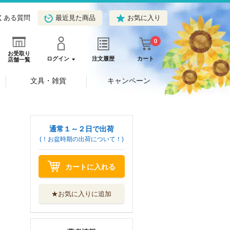
くある質問
最近見た商品
お気に入り
0
お受取り
ログイン
注文履歴
カート
店舗一覧
文具・雑貨
キャンペーン
通常１～２日で出荷
(！お盆時期の出荷について！)
カートに入れる
★お気に入りに追加