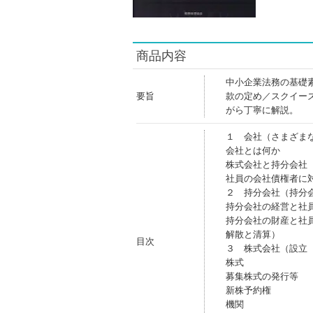
商品内容
中小企業法務の基礎
要旨
款の定め／スクイー
がら丁寧に解説。
１ 会社（さまざま
会社とは何か
株式会社と持分会社
社員の会社債権者に
２ 持分会社（持分
持分会社の経営と社
持分会社の財産と社
解散と清算）
目次
３ 株式会社（設立
株式
募集株式の発行等
新株予約権
機関