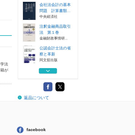
会社法会計の基本
問題 計算書類...
中央経済社
注釈金融商品取引
法 第１巻
金融財政事情研...
公認会計士法の省
察と革新
同文舘出版
大学法
監査役のためのＱ
書籍が
＆Ａ 会計監査...
日本公認会計士...
注釈金融商品取引
返品について
法 第２巻
金融財政事情研...
会社法会計の基本
問題 計算書類...
中央経済社
facebook
注釈金融商品取引