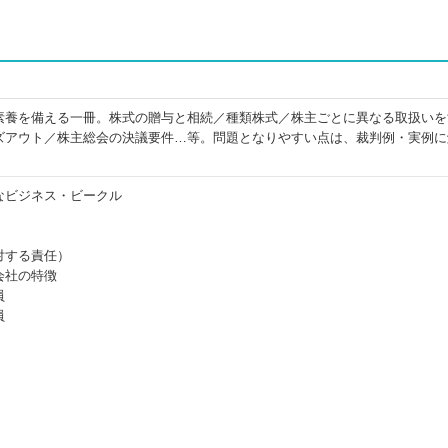
素養を備える一冊。株式の贈与と相続／種類株式／株主ごとに異なる取扱いを
ズアウト／株主総会の決議要件…等。問題となりやすい点は、裁判例・実例に
なビジネス・ビークル
対する責任）
会社の特徴
員
員