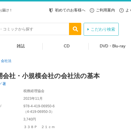
初めてのお客様へ
ご利用案内
よ
お届け！
こだわり検索
雑誌
CD
DVD・Blu-ray
会社法
開会社・小規模会社の会社法の基本
／著
税務経理協会
2023年11月
ド
978-4-419-06950-6
（
4-419-06950-3
）
3,740円
３３８Ｐ ２１ｃｍ