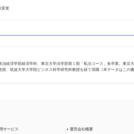
款変更
政治経済学部経済学科、東京大学法学部第１類「私法コース」各卒業。東京
教授、筑波大学大学院ビジネス科学研究科教授を経て現職（本データはこの
）
用サービス
運営会社概要