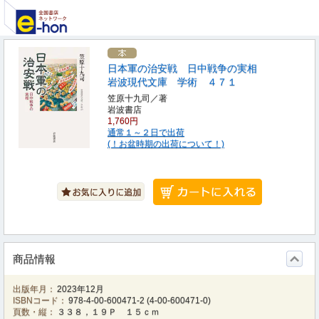
日本軍の治安戦 日中戦争の実相
岩波現代文庫 学術 ４７１
笠原十九司／著
岩波書店
1,760円
通常１～２日で出荷
(！お盆時期の出荷について！)
商品情報
出版年月：
2023年12月
ISBNコード：
978-4-00-600471-2
(
4-00-600471-0
)
頁数・縦：
３３８，１９Ｐ １５ｃｍ