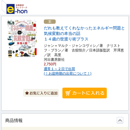
だれも教えてくれなかったエネルギー問題と
気候変動の本当の話
１４歳の世渡り術プラス
ジャン＝マルク・ジャンコヴィシ／著 クリスト
フ・ブラン／著 古舘恒介／日本語版監訳 芹澤恵
／訳 高里
河出書房新社
2,750円
通常１～２日で出荷
(！お盆時期の出荷について！)
商品情報