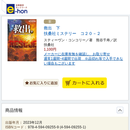
救出 下
扶桑社ミステリー コ２０－２
スティーヴン・コンコリー／著 熊谷千寿／訳
扶桑社
1,100円
メーカーに在庫有無を確認し、お取り寄せ
通常1週間~4週間で出荷 ※品切れ等で入手できな
い場合もございます
商品情報
出版年月：
2023年12月
ISBNコード：
978-4-594-09255-9
(
4-594-09255-1
)