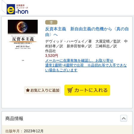
反資本主義 新自由主義の危機から〈真の自
由〉へ
デヴィッド・ハーヴェイ／著 大屋定晴／監訳 中
村好孝／訳 新井田智幸／訳 三崎和志／訳
作品社
3,520円
メーカーに在庫有無を確認し、お取り寄せ
通常1週間~4週間で出荷 ※品切れ等で入手できな
い場合もございます
商品情報
出版年月：
2023年12月