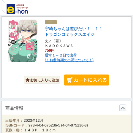
宇崎ちゃんは遊びたい！ １１
ドラゴンコミックスエイジ
丈／〔著〕
ＫＡＤＯＫＡＷＡ
759円
通常１～２日で出荷
(！お盆時期の出荷について！)
商品情報
出版年月：
2023年12月
ISBNコード：
978-4-04-075236-5
(
4-04-075236-8
)
頁数・縦：
１４３Ｐ １９ｃｍ