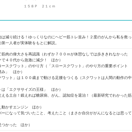
１５８Ｐ ２１ｃｍ
肉は減り続ける！ゆっくりなのにヘビー筋トレ並み！２度のがんから私を救っ
の第一人者が実体験をもとに解説。
て筋肉の偉大さを再認識（わずか７００ｍが休憩なしでは歩ききれなかった
クで４０代から急激に減少！ ほか）
ロースクワット」のやり方（「スロースクワット」のやり方の重要ポイント
踏み」 ほか）
クワット」は１００歳まで動ける足腰をつくる（スクワットは人間の動作の中
トは「エクササイズの王様」 ほか）
支える土台！鍛えれば糖尿病、がん、認知症を退治！（最新研究でわかった筋
え動かすエンジン ほか）
バーになって気づいたこと、考えたこと（まさか自分ががんになるとは思って
見つかった ほか）