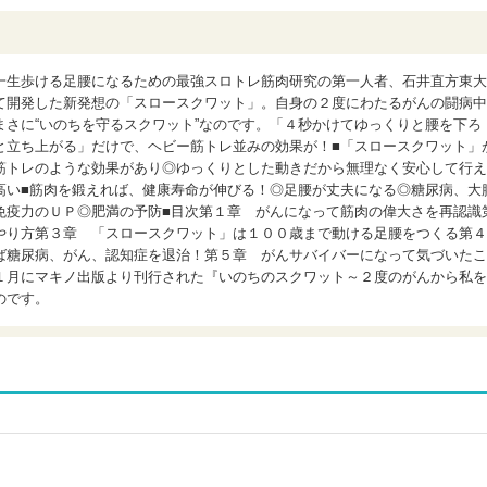
一生歩ける足腰になるための最強スロトレ筋肉研究の第一人者、石井直方東大
て開発した新発想の「スロースクワット」。自身の２度にわたるがんの闘病中
さに“いのちを守るスクワット”なのです。「４秒かけてゆっくりと腰を下ろ
と立ち上がる」だけで、ヘビー筋トレ並みの効果が！■「スロースクワット」
筋トレのような効果があり◎ゆっくりとした動きだから無理なく安心して行え
高い■筋肉を鍛えれば、健康寿命が伸びる！◎足腰が丈夫になる◎糖尿病、大
免疫力のＵＰ◎肥満の予防■目次第１章 がんになって筋肉の偉大さを再認識
やり方第３章 「スロースクワット」は１００歳まで動ける足腰をつくる第４
ば糖尿病、がん、認知症を退治！第５章 がんサバイバーになって気づいたこ
１月にマキノ出版より刊行された『いのちのスクワット～２度のがんから私を
のです。