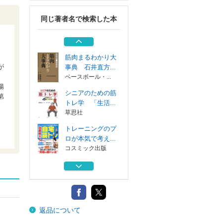
同じ著者名で検索した本
筋生理学で読みと
くトレーニング...
草思社
筋肉まるわかり大
が
事典 石井直方...
ベースボール・...
腸
シニアのための筋
第
トレ学 「生活...
草思社
トレーニングのプ
ロが本気で考え...
コスミック出版
筋力強化の基本書
東京大学出版会
筋生理学で読みと
返品について
くトレーニング...
草思社