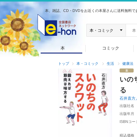
本、雑誌、CD・DVDをお近くの本屋さんに送料無料で
本
コミック
トップ
本・コミック
生活
健康法
いの
る
石井直方
出版社名
出版年月
ISBNコー
税込価格