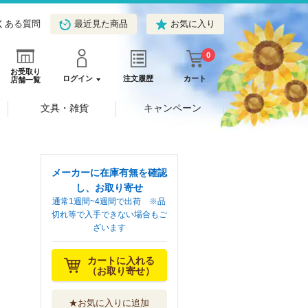
くある質問
最近見た商品
お気に入り
0
お受取り
ログイン
注文履歴
カート
店舗一覧
文具・雑貨
キャンペーン
メーカーに在庫有無を確認
し、お取り寄せ
通常1週間~4週間で出荷 ※品
切れ等で入手できない場合もご
ざいます
カートに入れる
（お取り寄せ）
★お気に入りに追加