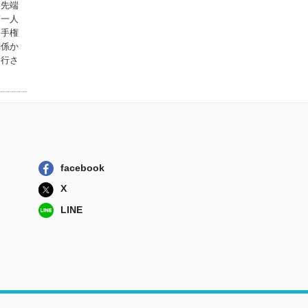
ツ先端
第一人
筋肉まるわかり大
選手権
事典 石井直方...
関係か
ベースボール・...
刊行さ
シニアのための筋
トレ学 「生活...
草思社
トレーニングのプ
ロが本気で考え...
コスミック出版
facebook
筋力強化の基本書
東京大学出版会
X
LINE
筋生理学で読みと
くトレーニング...
草思社