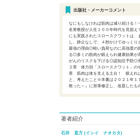
出版社・メーカーコメント
なにもしなければ筋肉は減り続ける！
名誉教授が人生１００年時代を見据え
にも実践されたスロースクワットは、ま
し、静止なしで、４秒かけてゆっくり
最強の理由◎軽い負荷なのに高強度の
る◎多くの筋肉が鍛えられ健康効果が
がんのリスクを下げる◎認知症予防◎
２章 体力別「スロースクワット」の
章 筋肉は体を支える土台！ 鍛えれ
と、考えたこと※本書は２０２１年１
救った～』に加筆修正し、改題したも
著者紹介
石井 直方 (イシイ ナオカタ)