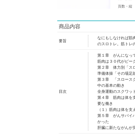
頁数・縦
商品内容
なにもしなければ筋
要旨
のスロトレ。筋トレ
第１章 がんになっ
筋肉は３０代がピー
第２章 体力別「ス
準備体操「その場足
第３章 「スロース
中の基本の動き
目次
全身運動のスクワッ
第４章 筋肉は体を
要な働き
（１）筋肉は体を支
第５章 がんサバイ
かった
肝臓に新たながんが