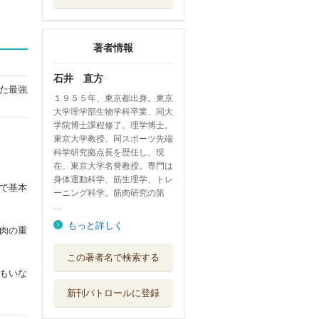
著者情報
石井 直方
た最強
１９５５年、東京都出身。東京
大学理学部生物学科卒業、同大
学院博士課程修了。理学博士。
東京大学教授、同スポーツ先端
科学研究拠点長を歴任し、現
在、東京大学名誉教授。専門は
身体運動科学、筋生理学、トレ
で基本
ーニング科学。筋肉研究の第
…
もっと詳しく
肉の重
トレーニングのプ
この著者名で検索する
ロが本気で考え...
もいな
コスミック出版
新刊パトロールに登録
筋力強化の基本書
東京大学出版会