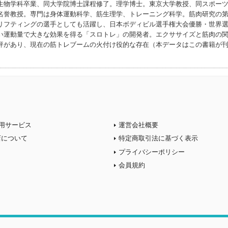
生物学科卒業、同大学院博士課程修了。理学博士。東京大学教授、同スポー
名誉教授。専門は身体運動科学、筋生理学、トレーニング科学。筋肉研究の
リフティングの選手としても活躍し、日本ボディビル選手権大会優勝・世界
い運動量で大きな効果を得る「スロトレ」の開発者。エクササイズと筋肉の
評があり、現在の筋トレブームの火付け役的な存在（本データはこの書籍が
用サービス
運営会社概要
店について
特定商取引法に基づく表示
プライバシーポリシー
会員規約