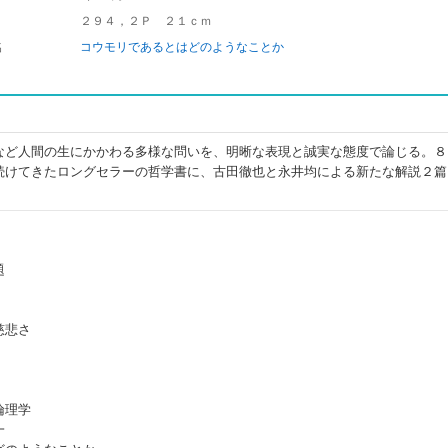
２９４，２Ｐ ２１ｃｍ
名
コウモリであるとはどのようなことか
など人間の生にかかわる多様な問いを、明晰な表現と誠実な態度で論じる。８
続けてきたロングセラーの哲学書に、古田徹也と永井均による新たな解説２篇
題
慈悲さ
倫理学
一