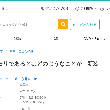
初めてのお客様へ
ご利用案内
よ
お届け！
こだわり検索
雑誌
CD
DVD・Blu-ray
想
哲学・思想その他
モリであるとはどのようなことか 新装
ネーゲル／著 永井均／訳
勁草書房
2023年12月
ド
978-4-326-10330-0
（
4-326-10330-2
）
3,520円