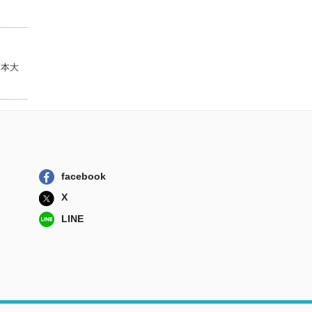
判
講談社
『道徳形而上学の
基礎づけ』を解...
日本大
春秋社
被爆者が眠る島
知られざる原爆...
岩波書店
君はいま夢を見て
いないとどうし...
春秋社
facebook
『純粋理性批判』
X
を立て直す カ...
LINE
春秋社