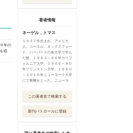
著者情報
ネーゲル，トマス
１９３７年生まれ、アメリカ
９年の
人。コーネル、オックスフォー
を収
ド、ハーバードの各大学で学ん
だ後、１９６３～６６年カリフ
ォルニア大学、１９６６～８０
年プリンストン大学、１９８０
～２０１６年ニューヨーク大学
にて教鞭をとった。ニューヨ
…
被爆者が眠る島
この著者名で検索する
知られざる原爆...
岩波書店
新刊パトロールに登録
君はいま夢を見て
いないとどうし...
春秋社