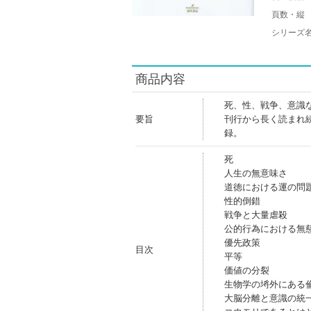
頁数・縦
シリーズ
商品内容
死、性、戦争、意識
要旨
刊行から長く読まれ
録。
死
人生の無意味さ
道徳における運の問
性的倒錯
戦争と大量虐殺
公的行為における無
優先政策
目次
平等
価値の分裂
生物学の埓外にある
大脳分離と意識の統