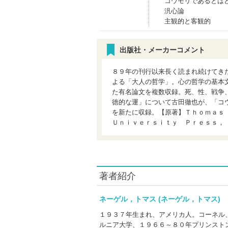
コウモリであるとは
汎心論
主観的と客観的
出版社・メーカーコメント
８９年の刊行以来長く読まれ続けてき
よる「大人の哲学」。心の哲学の基本
た有名論文を複数収録。死、性、戦争
徳的な運」について古田徹也が、「コ
を新たに収録。【原著】Ｔｈｏｍａｓ
Ｕｎｉｖｅｒｓｉｔｙ Ｐｒｅｓｓ，
著者紹介
ネーゲル，トマス (ネーゲル，トマス
１９３７年生まれ、アメリカ人。コーネル
ルニア大学、１９６６～８０年プリンスト