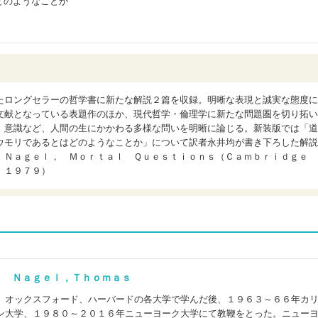
どのようなことか
たロングセラーの哲学書に新たな解説２篇を収録。明晰な表現と誠実な態度に
文献となっている表題作のほか、現代哲学・倫理学に新たな問題圏を切り拓い
、意識など、人間の生にかかわる多様な問いを明晰に論じる。新装版では「道
ウモリであるとはどのようなことか」について訳者永井均が書き下ろした解説
 Ｎａｇｅｌ， Ｍｏｒｔａｌ Ｑｕｅｓｔｉｏｎｓ（Ｃａｍｂｒｉｄｇｅ
 １９７９）
) Ｎａｇｅｌ，Ｔｈｏｍａｓ
、オックスフォード、ハーバードの各大学で学んだ後、１９６３～６６年カ
ン大学、１９８０～２０１６年ニューヨーク大学にて教鞭をとった。ニュー