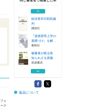
同じ著者名で検索した本
『純粋理性批判』
を立て直す カ...
春秋社
総決算対日戦犯裁
判
講談社
『道徳形而上学の
基礎づけ』を解...
春秋社
被爆者が眠る島
知られざる原爆...
岩波書店
君はいま夢を見て
いないとどうし...
春秋社
『純粋理性批判』
返品について
を立て直す カ...
春秋社
リフォ
総決算対日戦犯裁
ヨーク