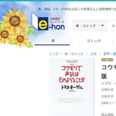
本、雑誌、CD・DVDをお近くの本屋さんに送料無料で
本
コミック
トップ
本・コミック
人文
哲学・思
コウ
版
トマス・
出版社名
出版年月
ISBNコー
税込価格