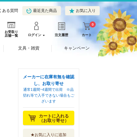
くある質問
最近見た商品
お気に入り
0
お受取り
ログイン
注文履歴
カート
店舗一覧
文具・雑貨
キャンペーン
メーカーに在庫有無を確認
し、お取り寄せ
通常1週間~4週間で出荷 ※品
切れ等で入手できない場合もご
ざいます
カートに入れる
（お取り寄せ）
★お気に入りに追加