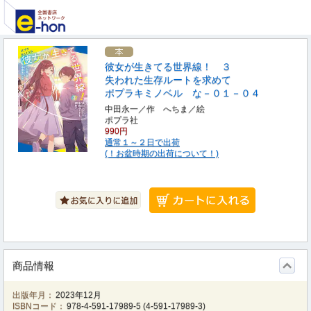
彼女が生きてる世界線！ ３
失われた生存ルートを求めて
ポプラキミノベル な－０１－０４
中田永一／作 へちま／絵
ポプラ社
990円
通常１～２日で出荷
(！お盆時期の出荷について！)
商品情報
出版年月：
2023年12月
ISBNコード：
978-4-591-17989-5
(
4-591-17989-3
)