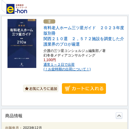
有料老人ホーム三ツ星ガイド ２０２３年度
版別冊
関西２１０選 ２，５７２施設を調査した介
護業界のプロが厳選
介護の三ツ星コンシェルジュ編集部／著
幻冬舎メディアコンサルティング
1,100円
通常１～２日で出荷
(！お盆時期の出荷について！)
商品情報
出版年月：
2023年12月