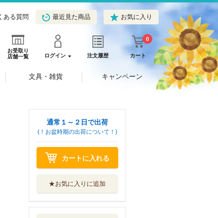
くある質問
最近見た商品
お気に入り
0
お受取り
ログイン
注文履歴
カート
店舗一覧
文具・雑貨
キャンペーン
通常１～２日で出荷
(！お盆時期の出荷について！)
カートに入れる
★お気に入りに追加
冷徹皇帝は押しか
け花嫁に夢中で...
ハーパーコリン...