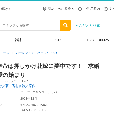
初めてのお客様へ
ご利用案内
よ
お届け！
こだわり検索
雑誌
CD
DVD・Blu-ray
ィース
ハーレクイン ハーレクインＣ
皇帝は押しかけ花嫁に夢中です！ 求婚
愛の始まり
ェ・コミックス ク２－０１
か／著 香村有沙／原作
ハーパーコリンズ・ジャパン
2023年12月
ド
978-4-596-53156-8
（
4-596-53156-0
）