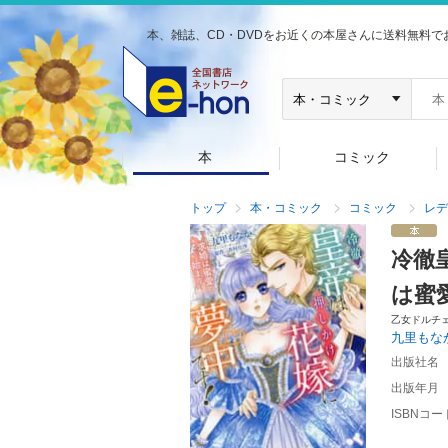
本、雑誌、CD・DVDをお近くの本屋さんに送料無料で
本
コミック
トップ
本・コミック
コミック
レデ
冷徹
は蜜
乙女ドルチ
九里もな
出版社名
出版年月
ISBNコー