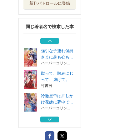
新刊パトロールに登録
お届けっ！ガテン
な宅配男子
ロングランドジ
同じ著者名で検索した本
星座別カレシ
１ 鬼畜な天使
祥伝社
強引な子連れ侯爵
さまに身も心も...
ハーパーコリン...
蹴って、踏みにじ
って、虐げて。
竹書房
冷徹皇帝は押しか
け花嫁に夢中で...
ハーパーコリン...
お届けっ！ガテン
な宅配男子
ロングランドジ