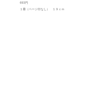
693円
１冊（ページ付なし） １９ｃｍ