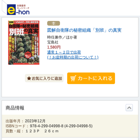
図解自衛隊の秘密組織「別班」の真実
時任兼作／ほか著
宝島社
1,580円
通常１～２日で出荷
(！お盆時期の出荷について！)
商品情報
出版年月：
2023年12月
ISBNコード：
978-4-299-04998-8
(
4-299-04998-5
)
頁数・縦：
１２３Ｐ ２６ｃｍ