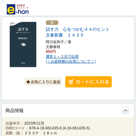
話す力 心をつかむ４４のヒント
文春新書 １４３５
阿川佐和子／著
文藝春秋
990円
通常１～２日で出荷
(！お盆時期の出荷について！)
商品情報
出版年月：
2023年12月
ISBNコード：
978-4-16-661435-6
(
4-16-661435-5
)
頁数・縦：
２５３Ｐ １８ｃｍ