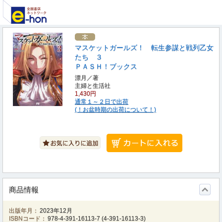
マスケットガールズ！ 転生参謀と戦列乙女
たち ３
ＰＡＳＨ！ブックス
漂月／著
主婦と生活社
1,430円
通常１～２日で出荷
(！お盆時期の出荷について！)
商品情報
出版年月：
2023年12月
ISBNコード：
978-4-391-16113-7
(
4-391-16113-3
)