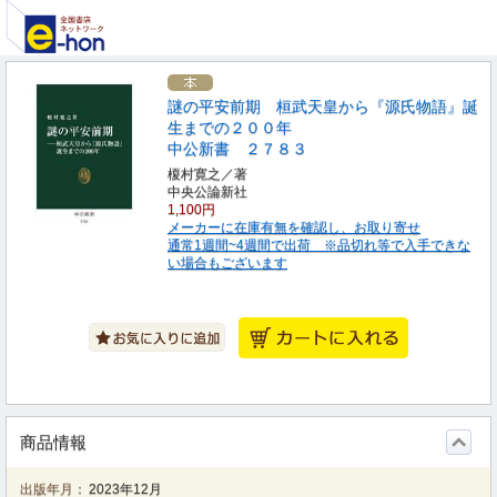
謎の平安前期 桓武天皇から『源氏物語』誕
生までの２００年
中公新書 ２７８３
榎村寛之／著
中央公論新社
1,100円
メーカーに在庫有無を確認し、お取り寄せ
通常1週間~4週間で出荷 ※品切れ等で入手できな
い場合もございます
商品情報
出版年月：
2023年12月