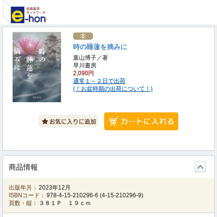
時の睡蓮を摘みに
葉山博子／著
早川書房
2,090円
通常１～２日で出荷
(！お盆時期の出荷について！)
商品情報
出版年月：
2023年12月
ISBNコード：
978-4-15-210296-6
(
4-15-210296-9
)
頁数・縦：
３８１Ｐ １９ｃｍ