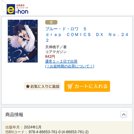
ブルー・ド・ロワ ５
ｄｒａｐ ＣＯＭＩＣＳ ＤＸ Ｎｏ．２４
２
天禅桃子／著
コアマガジン
842円
通常１～２日で出荷
(！お盆時期の出荷について！)
商品情報
出版年月：
2024年1月
ISBNコード：
978-4-86653-761-0
(
4-86653-761-2
)