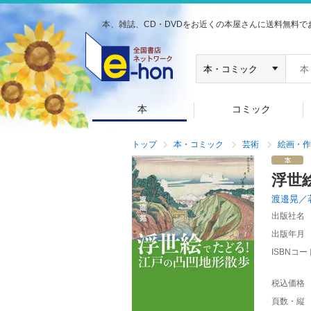
本、雑誌、CD・DVDをお近くの本屋さんに送料無料で
本
コミック
トップ
本・コミック
芸術
絵画・作
浮世
渡邉晃／
出版社名
出版年月
ISBNコー
税込価格
頁数・縦