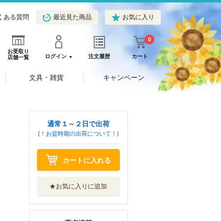
くある質問
最近見た商品
お気に入り
0
お受取り
ログイン
注文履歴
カート
店舗一覧
文具・雑貨
キャンペーン
通常１～２日で出荷
(！お盆時期の出荷について！)
カートに入れる
★お気に入りに追加