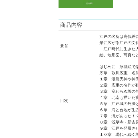
商品内容
江戸の名所は高低差
景に広がる江戸の文
要旨
―江戸時代に生きた
絵、地形図、写真な
はじめに 浮世絵で
序章 歌川広重「名
１章 湯島天神や神
２章 広重の名作が
３章 変わらぬ坂の
４章 北斎も描いた
目次
５章 江戸城の外濠
６章 海と台地が生
７章 滝があった！
８章 浅草寺・新吉
９章 江戸を発展さ
１０章 現代へ続く