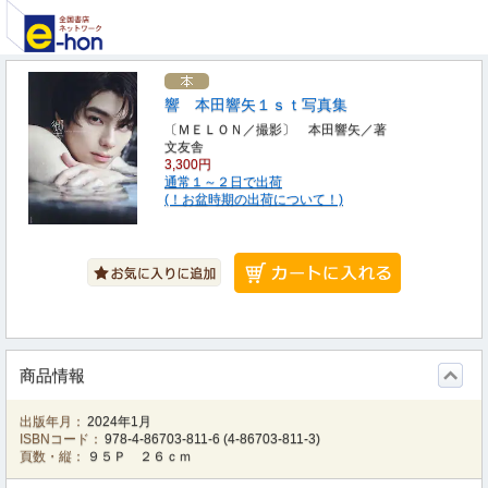
響 本田響矢１ｓｔ写真集
〔ＭＥＬＯＮ／撮影〕 本田響矢／著
文友舎
3,300円
通常１～２日で出荷
(！お盆時期の出荷について！)
商品情報
出版年月：
2024年1月
ISBNコード：
978-4-86703-811-6
(
4-86703-811-3
)
頁数・縦：
９５Ｐ ２６ｃｍ