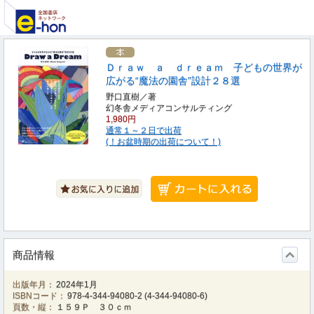
Ｄｒａｗ ａ ｄｒｅａｍ 子どもの世界が
広がる“魔法の園舎”設計２８選
野口直樹／著
幻冬舎メディアコンサルティング
1,980円
通常１～２日で出荷
(！お盆時期の出荷について！)
商品情報
出版年月：
2024年1月
ISBNコード：
978-4-344-94080-2
(
4-344-94080-6
)
頁数・縦：
１５９Ｐ ３０ｃｍ