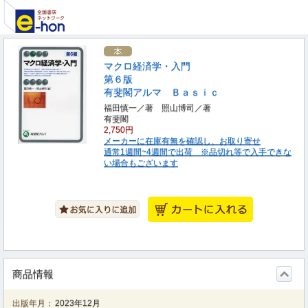
マクロ経済学・入門
第６版
有斐閣アルマ Ｂａｓｉｃ
福田慎一／著 照山博司／著
有斐閣
2,750円
メーカーに在庫有無を確認し、お取り寄せ
通常1週間~4週間で出荷 ※品切れ等で入手できな
い場合もございます
商品情報
出版年月：
2023年12月