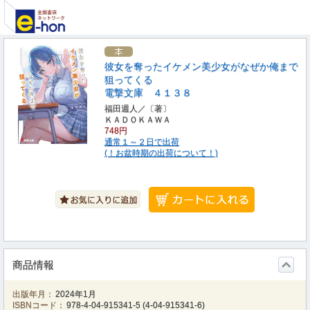
彼女を奪ったイケメン美少女がなぜか俺まで
狙ってくる
電撃文庫 ４１３８
福田週人／〔著〕
ＫＡＤＯＫＡＷＡ
748円
通常１～２日で出荷
(！お盆時期の出荷について！)
商品情報
出版年月：
2024年1月
ISBNコード：
978-4-04-915341-5
(
4-04-915341-6
)