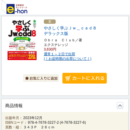
やさしく学ぶＪｗ＿ｃａｄ８
デラックス版
Ｏｂｒａ Ｃｌｕｂ／著
エクスナレッジ
3,630円
通常１～２日で出荷
(！お盆時期の出荷について！)
商品情報
出版年月：
2023年12月
ISBNコード：
978-4-7678-3227-2
(
4-7678-3227-6
)
頁数・縦：
３４３Ｐ ２６ｃｍ