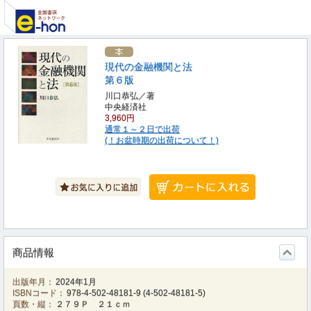
現代の金融機関と法
第６版
川口恭弘／著
中央経済社
3,960円
通常１～２日で出荷
(！お盆時期の出荷について！)
商品情報
出版年月：
2024年1月
ISBNコード：
978-4-502-48181-9
(
4-502-48181-5
)
頁数・縦：
２７９Ｐ ２１ｃｍ