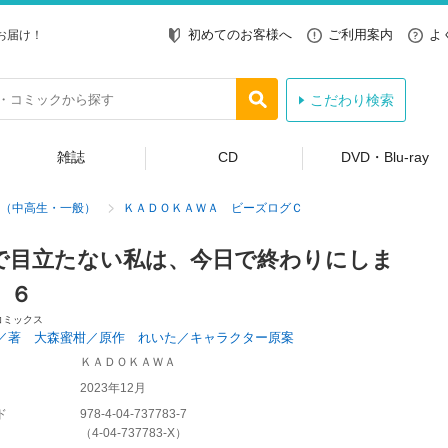
初めてのお客様へ
ご利用案内
よ
お届け！
こだわり検索
雑誌
CD
DVD・Blu-ray
（中高生・一般）
ＫＡＤＯＫＡＷＡ ビーズログＣ
で目立たない私は、今日で終わりにしま
 ６
コミックス
／著 大森蜜柑／原作 れいた／キャラクター原案
ＫＡＤＯＫＡＷＡ
2023年12月
ド
978-4-04-737783-7
（
4-04-737783-X
）