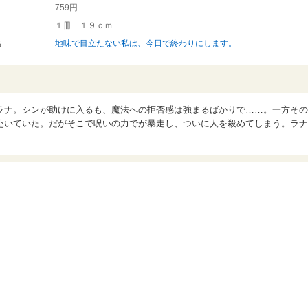
759円
１冊 １９ｃｍ
名
地味で目立たない私は、今日で終わりにします。
ラナ。シンが助けに入るも、魔法への拒否感は強まるばかりで……。一方その
赴いていた。だがそこで呪いの力でが暴走し、ついに人を殺めてしまう。ラナ