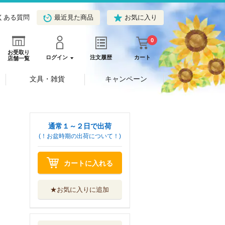
くある質問
最近見た商品
お気に入り
0
お受取り
ログイン
注文履歴
カート
店舗一覧
文具・雑貨
キャンペーン
通常１～２日で出荷
(！お盆時期の出荷について！)
カートに入れる
★お気に入りに追加
ソロキャンパーの
ふらっと異世界...
双葉社