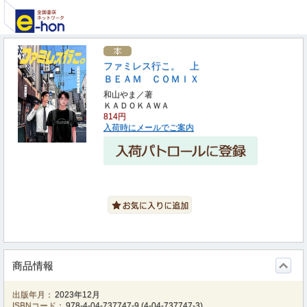
ファミレス行こ。 上
ＢＥＡＭ ＣＯＭＩＸ
和山やま／著
ＫＡＤＯＫＡＷＡ
814円
入荷時にメールでご案内
商品情報
出版年月：
2023年12月
ISBNコード：
978-4-04-737747-9
(
4-04-737747-3
)