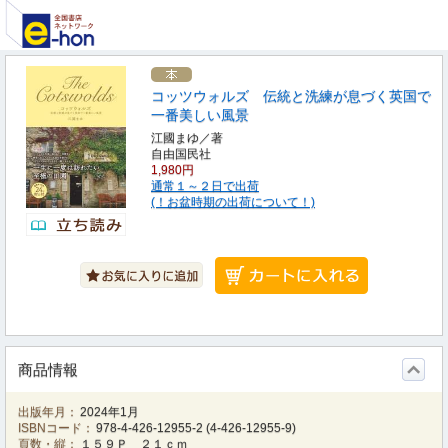
コッツウォルズ 伝統と洗練が息づく英国で
一番美しい風景
江國まゆ／著
自由国民社
1,980円
通常１～２日で出荷
(！お盆時期の出荷について！)
商品情報
出版年月：
2024年1月
ISBNコード：
978-4-426-12955-2
(
4-426-12955-9
)
頁数・縦：
１５９Ｐ ２１ｃｍ