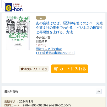
あの会社はなぜ、経済学を使うのか？ 先進
企業５社の事例でわかる「ビジネスの確実性
と再現性を上げる」方法
今井誠／著
日経ＢＰ
1,870円
通常１～２日で出荷
(！お盆時期の出荷について！)
商品情報
出版年月：
2024年1月
ISBNコード：
978-4-296-00150-7
(
4-296-00150-7
)