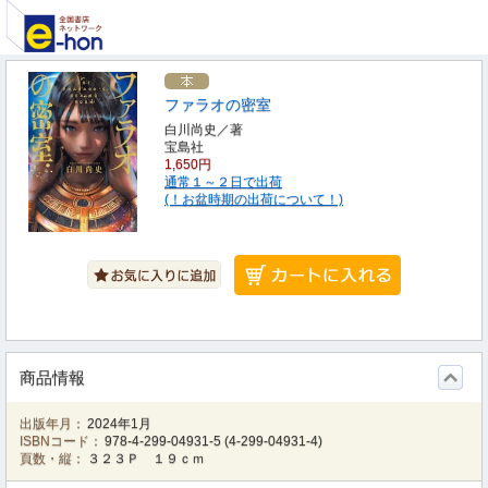
ファラオの密室
白川尚史／著
宝島社
1,650円
通常１～２日で出荷
(！お盆時期の出荷について！)
商品情報
出版年月：
2024年1月
ISBNコード：
978-4-299-04931-5
(
4-299-04931-4
)
頁数・縦：
３２３Ｐ １９ｃｍ