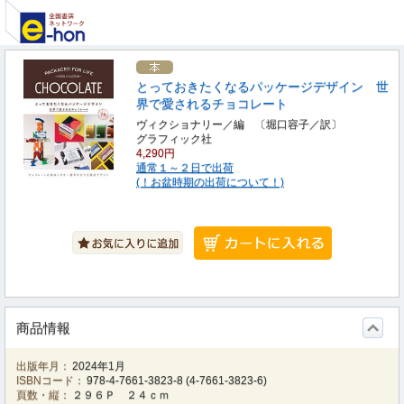
とっておきたくなるパッケージデザイン 世
界で愛されるチョコレート
ヴィクショナリー／編 〔堀口容子／訳〕
グラフィック社
4,290円
通常１～２日で出荷
(！お盆時期の出荷について！)
商品情報
出版年月：
2024年1月
ISBNコード：
978-4-7661-3823-8
(
4-7661-3823-6
)
頁数・縦：
２９６Ｐ ２４ｃｍ