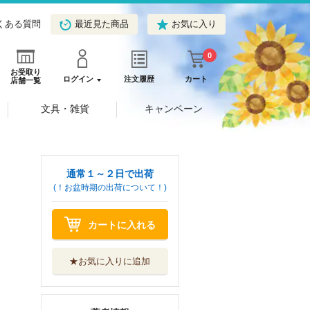
くある質問
最近見た商品
お気に入り
0
お受取り
ログイン
注文履歴
カート
店舗一覧
文具・雑貨
キャンペーン
通常１～２日で出荷
(！お盆時期の出荷について！)
カートに入れる
★お気に入りに追加