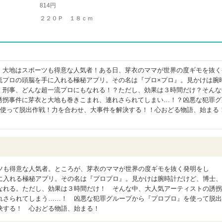
814円
２２０Ｐ １８ｃｍ
。大地はスポーツも得意な人気者！ある日、芽衣のママが世界の度ギモを抜く
流プロの頭脳を手に入れる極秘アプリ。その名は『プロ×プロ』。見かけは腕
、刑事、どんな超一流プロにもなれる！？ただし、効果は３時間だけ？そんな
誘拐事件に芽衣と大地も巻きこまれ、連れさられてしまい…！？凶悪な犯罪グ
を使って脱出作戦！力を合わせ、大事件を解決する！！心おどる物語、始まる
ツも得意な人気者。ところが、芽衣のママが世界の度ギモを抜く発明をし
に入れる極秘アプリ。その名は『プロプロ』。見かけは腕時計だけど、博士、
なれる。ただし、効果は３時間だけ！ そんな中、大人気アーティストの誘拐
れさられてしまう……！ 凶悪な犯罪グループから『プロプロ』を使って脱出
決する！ 心おどる物語、始まる！