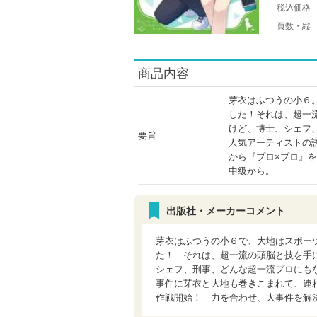
税込価格
頁数・縦
商品内容
芽衣はふつうの小６
した！それは、超一
けど、博士、シェフ
要旨
人気アーティストの
から『プロ×プロ』
中級から。
出版社・メーカーコメント
芽衣はふつうの小６で、大地はスポー
た！ それは、超一流の頭脳と技を手
シェフ、刑事、どんな超一流プロにも
事件に芽衣と大地も巻きこまれて、連
作戦開始！ 力を合わせ、大事件を解