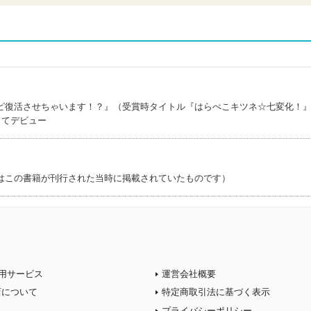
ピ復活させちゃいます！？』（受賞時タイトル『はらぺこキツネ☆七変化！
してデビュー
はこの書籍が刊行された当時に掲載されていたものです）
用サービス
運営会社概要
店について
特定商取引法に基づく表示
プライバシーポリシー