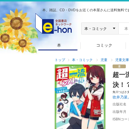
本、雑誌、CD・DVDをお近くの本屋さんに送料無料で
本
コミック
トップ
本・コミック
児童
児童文庫
超一
決！
角川つばさ
吹井乃菜
出版社名
出版年月
ISBNコー