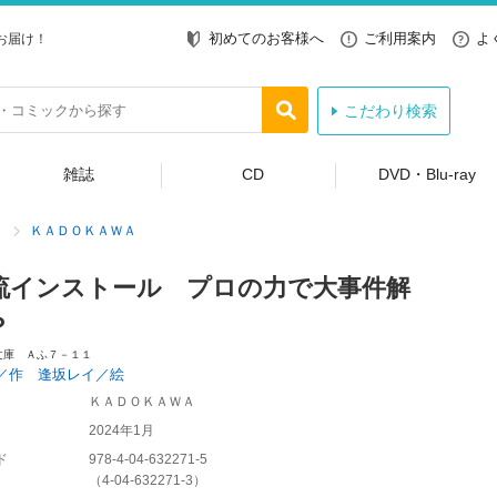
初めてのお客様へ
ご利用案内
よ
お届け！
こだわり検索
雑誌
CD
DVD・Blu-ray
ＫＡＤＯＫＡＷＡ
流インストール プロの力で大事件解
？
文庫 Ａふ７－１１
／作 逢坂レイ／絵
ＫＡＤＯＫＡＷＡ
2024年1月
ド
978-4-04-632271-5
（
4-04-632271-3
）