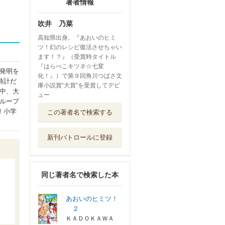
著者情報
吹井 乃菜
高知県出身。『あおいのヒミ
ツ！幻のレシピ復活させちゃい
ます！？』（受賞時タイトル
『はらぺこキツネ☆七変
発明を
化！』）で第９回角川つばさ文
時計だ
庫小説賞“大賞”を受賞してデビ
中、大
ュー
ループ
！小学
この著者名で検索する
新刊パトロールに登録
同じ著者名で検索した本
あおいのヒミツ！
２
ＫＡＤＯＫＡＷＡ