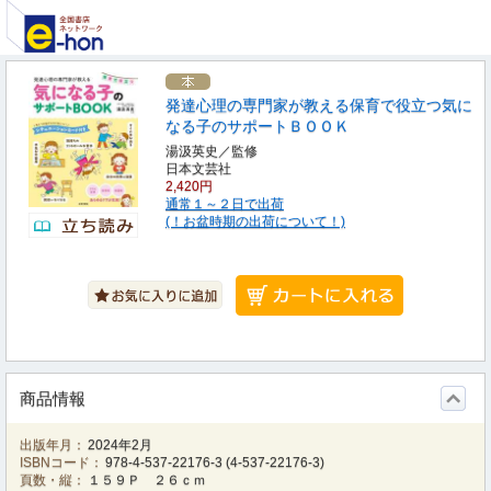
発達心理の専門家が教える保育で役立つ気に
なる子のサポートＢＯＯＫ
湯汲英史／監修
日本文芸社
2,420円
通常１～２日で出荷
(！お盆時期の出荷について！)
商品情報
出版年月：
2024年2月
ISBNコード：
978-4-537-22176-3
(
4-537-22176-3
)
頁数・縦：
１５９Ｐ ２６ｃｍ