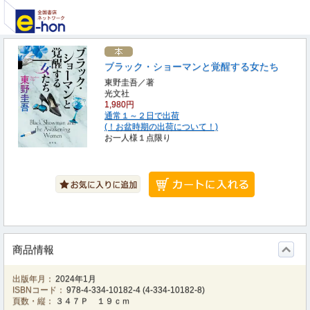
ブラック・ショーマンと覚醒する女たち
東野圭吾／著
光文社
1,980円
通常１～２日で出荷
(！お盆時期の出荷について！)
お一人様１点限り
商品情報
出版年月：
2024年1月
ISBNコード：
978-4-334-10182-4
(
4-334-10182-8
)
頁数・縦：
３４７Ｐ １９ｃｍ