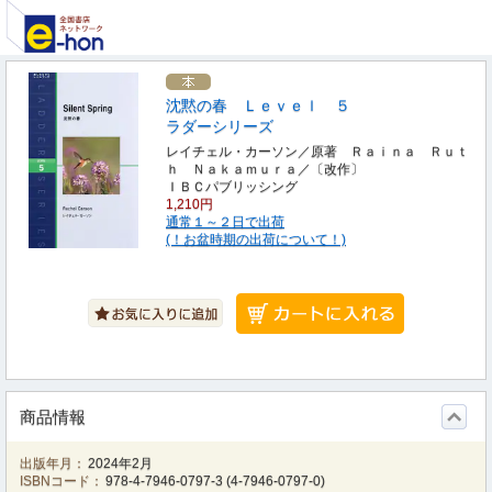
沈黙の春 Ｌｅｖｅｌ ５
ラダーシリーズ
レイチェル・カーソン／原著 Ｒａｉｎａ Ｒｕｔ
ｈ Ｎａｋａｍｕｒａ／〔改作〕
ＩＢＣパブリッシング
1,210円
通常１～２日で出荷
(！お盆時期の出荷について！)
商品情報
出版年月：
2024年2月
ISBNコード：
978-4-7946-0797-3
(
4-7946-0797-0
)