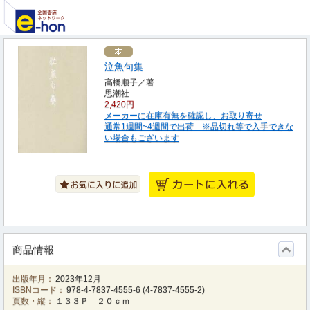
泣魚句集
高橋順子／著
思潮社
2,420円
メーカーに在庫有無を確認し、お取り寄せ
通常1週間~4週間で出荷 ※品切れ等で入手できな
い場合もございます
商品情報
出版年月：
2023年12月
ISBNコード：
978-4-7837-4555-6
(
4-7837-4555-2
)
頁数・縦：
１３３Ｐ ２０ｃｍ