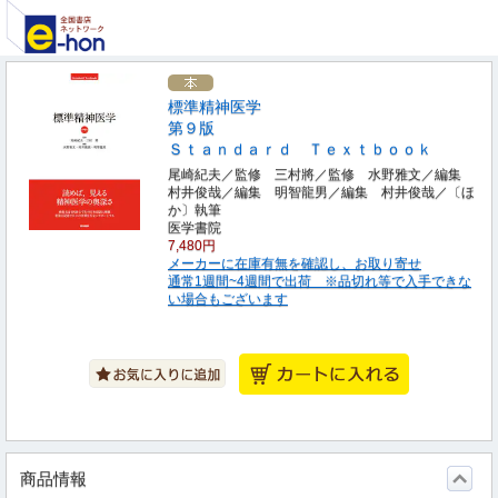
標準精神医学
第９版
Ｓｔａｎｄａｒｄ Ｔｅｘｔｂｏｏｋ
尾崎紀夫／監修 三村將／監修 水野雅文／編集
村井俊哉／編集 明智龍男／編集 村井俊哉／〔ほ
か〕執筆
医学書院
7,480円
メーカーに在庫有無を確認し、お取り寄せ
通常1週間~4週間で出荷 ※品切れ等で入手できな
い場合もございます
商品情報