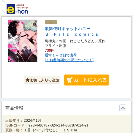
歌舞伎町キャットハニー
Ｂ．Ｐｉｌｚ ｃｏｍｉｃｓ
鳥梅丸／作画 ねこじたうどん／原作
ブライト出版
730円
通常１～２日で出荷
(！お盆時期の出荷について！)
商品情報
出版年月：
2024年1月
ISBNコード：
978-4-86787-024-2
(
4-86787-024-2
)
頁数・縦：
１冊（ページ付なし） １９ｃｍ