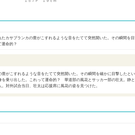
１５７Ｐ １９ｃｍ
れたカサブランカの蕾がこすれるような音をたてて突然開いた。その瞬間を目
て運命的？
の蕾がこすれるような音をたてて突然開いた。その瞬間を確かに目撃したとい
身を乗り出した。これって運命的？ 華道部の風花とサッカー部の壮太。静と
人。対外試合当日、壮太は応援席に風花の姿を見つけた。