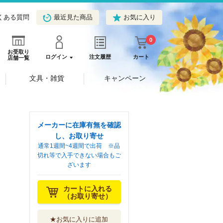
くある質問
最近見た商品
お気に入り
0
お受取り
ログイン
注文履歴
カート
店舗一覧
文具・雑貨
キャンペーン
メーカーに在庫有無を確認
し、お取り寄せ
通常1週間~4週間で出荷 ※品
切れ等で入手できない場合もご
ざいます
カートに入れる
（お取り寄せ）
★お気に入りに追加