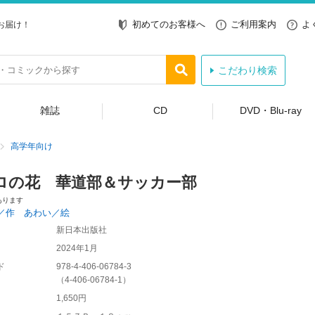
初めてのお客様へ
ご利用案内
よ
お届け！
こだわり検索
雑誌
CD
DVD・Blu-ray
高学年向け
ロの花 華道部＆サッカー部
あります
／作 あわい／絵
新日本出版社
2024年1月
ド
978-4-406-06784-3
（
4-406-06784-1
）
1,650円