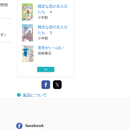
で野間
残念な恋の主人公
たち ４
小学館
残念な恋の主人公
たち ３
です）
小学館
音符がいっぱい
岩崎書店
偉人のお話 自由
と平和編
ポプラ社
高断熱住宅だから
返品について
できる新しい暮...
学芸出版社
残念な恋の主人公
たち ４
小学館
facebook