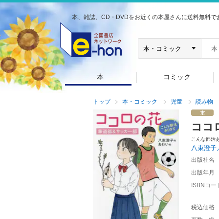
本、雑誌、CD・DVDをお近くの本屋さんに送料無料で
本
コミック
トップ
本・コミック
児童
読み物
ココ
こんな部活
八束澄子
出版社名
出版年月
ISBNコー
税込価格