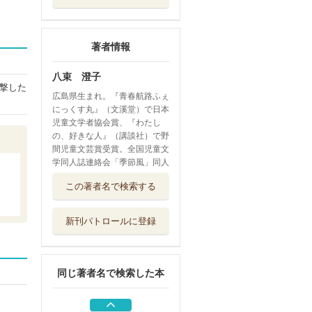
著者情報
八束 澄子
撃した
広島県生まれ。『青春航路ふぇ
にっくす丸』（文溪堂）で日本
児童文学者協会賞、『わたし
の、好きな人』（講談社）で野
間児童文芸賞受賞。全国児童文
学同人誌連絡会「季節風」同人
音符がいっぱい
この著者名で検索する
岩崎書店
新刊パトロールに登録
偉人のお話 自由
と平和編
ポプラ社
同じ著者名で検索した本
高断熱住宅だから
できる新しい暮...
学芸出版社