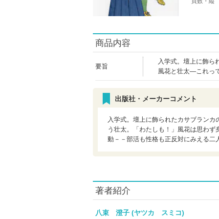
頁数・縦
商品内容
入学式。壇上に飾ら
要旨
風花と壮太―これっ
出版社・メーカーコメント
入学式。壇上に飾られたカサブランカ
う壮太。「わたしも！」風花は思わず
動－－部活も性格も正反対にみえる二
著者紹介
八束 澄子 (ヤツカ スミコ)